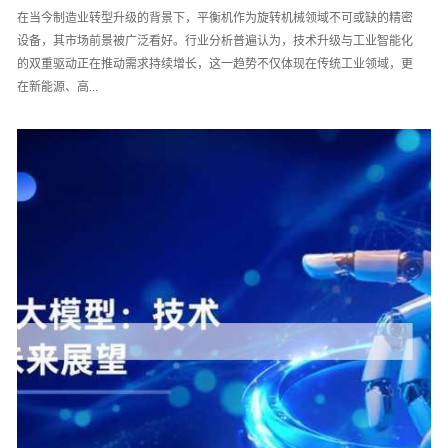
在当今制造业转型升级的背景下，平衡机作为旋转机械领域不可或缺的精密
设备，其市场前景被广泛看好。行业分析普遍认为，技术升级与工业智能化
的双重驱动正在推动需求持续增长，这一趋势不仅体现在传统工业领域，更
在新能源、高...