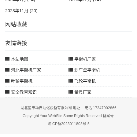
2023年11月 (20)
网站收藏
友情链接
本站地图
平衡机厂家
河北平衡机厂家
刹车盘平衡机
叶轮平衡机
飞轮平衡机
安全教育知识
量具厂家
湖北星申动自动化设备有限公司 地址： 电话:17347902866
Copyright Your WebSite.Some Rights Reserved.备案号:
渝ICP备2023011803号-5