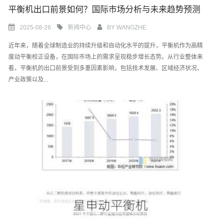
平衡机出口前景如何？国际市场分析与未来趋势预测
2025-08-26
新闻中心
BY
WANGZHE
近年来，随着全球制造业的持续升级和自动化水平的提升，平衡机作为高精
度动平衡校正设备，在国际市场上的需求呈现稳步增长态势。从行业整体来
看，平衡机的出口前景受到多重因素影响，包括技术发展、区域经济状况、
产业政策以及...