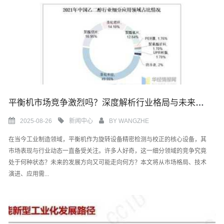
平衡机市场竞争激烈吗？深度解析行业格局与未来趋势
2025-08-26
新闻中心
BY
WANGZHE
在当今工业制造领域，平衡机作为旋转设备精密检测与校正的核心设备，其
市场表现与行业动态一直备受关注。许多人好奇，这一细分领域的竞争究竟
处于何种状态？未来的发展方向又可能走向何方？本文将从市场格局、技术
演进、应用需...