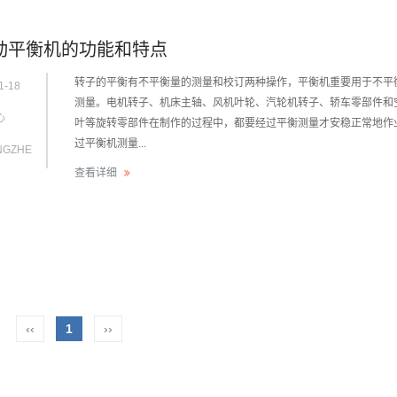
动平衡机的功能和特点
转子的平衡有不平衡量的测量和校订两种操作，平衡机重要用于不平
1-18
测量。电机转子、机床主轴、风机叶轮、汽轮机转子、轿车零部件和
心
叶等旋转零部件在制作的过程中，都要经过平衡测量才安稳正常地作
过平衡机测量...
NGZHE
查看详细
‹‹
1
››