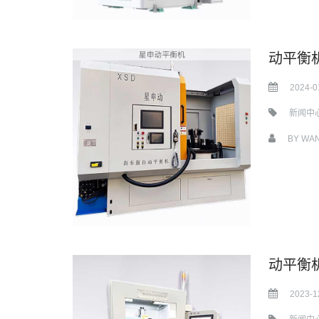
动平衡
2024-0
新闻中
BY
WA
动平衡
2023-1