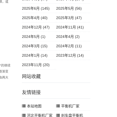
障，或
2025年6月 (145)
2025年5月 (56)
2025年4月 (40)
2025年3月 (47)
2024年12月 (47)
2024年11月 (41)
2024年5月 (1)
2024年4月 (2)
2024年3月 (15)
2024年2月 (11)
2024年1月 (14)
2023年12月 (14)
2023年11月 (20)
产的继续
逐渐变
网站收藏
由两大
友情链接
本站地图
平衡机厂家
河北平衡机厂家
刹车盘平衡机