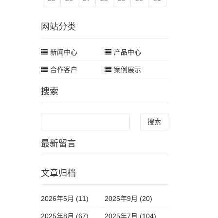
网站分类
新闻中心
产品中心
合作客户
案例展示
搜索
Search
最新留言
文章归档
2026年5月 (11)
2025年9月 (20)
2025年8月 (67)
2025年7月 (104)