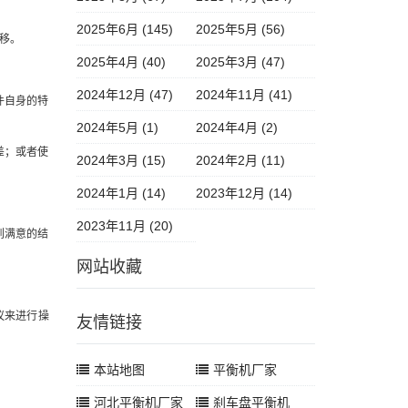
2025年6月 (145)
2025年5月 (56)
移。
2025年4月 (40)
2025年3月 (47)
2024年12月 (47)
2024年11月 (41)
件自身的特
2024年5月 (1)
2024年4月 (2)
差；或者使
2024年3月 (15)
2024年2月 (11)
2024年1月 (14)
2023年12月 (14)
2023年11月 (20)
到满意的结
网站收藏
议来进行操
友情链接
本站地图
平衡机厂家
河北平衡机厂家
刹车盘平衡机