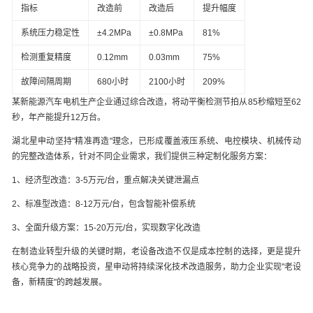
指标
改造前
改造后
提升幅度
系统压力稳定性
±4.2MPa
±0.8MPa
81%
检测重复精度
0.12mm
0.03mm
75%
故障间隔周期
680小时
2100小时
209%
某新能源汽车电机生产企业通过综合改造，将动平衡检测节拍从85秒缩短至62
秒，年产能提升12万台。
湖北星申动坚持"精准再造"理念，已形成覆盖液压系统、电控模块、机械传动
的完整改造体系，针对不同企业需求，我们提供三种定制化服务方案：
1、经济型改造：3-5万元/台，重点解决关键泄漏点
2、标准型改造：8-12万元/台，包含智能补偿系统
3、全面升级方案：15-20万元/台，实现数字化改造
在制造业转型升级的关键时期，老设备改造不仅是成本控制的选择，更是提升
核心竞争力的战略投资，星申动将持续深化技术改造服务，助力企业实现"老设
备，新精度"的跨越发展。