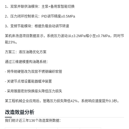
1、双泵并联供油模块：主泵+备用泵智能切换
2、压力闭环控制单元：PID调节精度±0.5MPa
3、变频节能模块：根据负载自动调节转速
某机床改造项目数据显示，系统压力波动从±3.2MPa缩小至±0.7MPa，同时节
能23%。
方案三：液压油路优化方案
通过三维建模重构油路系统：
- 将传统硬管改为双层不锈钢编织软管
- 关键节点增设蓄能器缓冲装置
- 采用锥面密封快换接头降低压力损失
某工程机械企业应用后，管路压力损失降低42%，系统响应速度提升0.3秒。
改造效益分析
我们统计近三年136个改造案例数据：