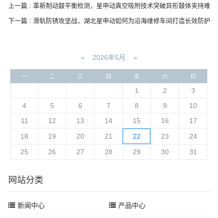
上一篇 : 革新制动鼓平衡检测，星申动真空吸附技术突破异形鼓体夹持难题
下一篇 : 滑轨防锈攻坚战，湖北星申动如何为沿海维修车间打造长效防护方
«
2026年5月
»
一
二
三
四
五
六
日
1
2
3
4
5
6
7
8
9
10
11
12
13
14
15
16
17
18
19
20
21
22
23
24
25
26
27
28
29
30
31
网站分类
新闻中心
产品中心