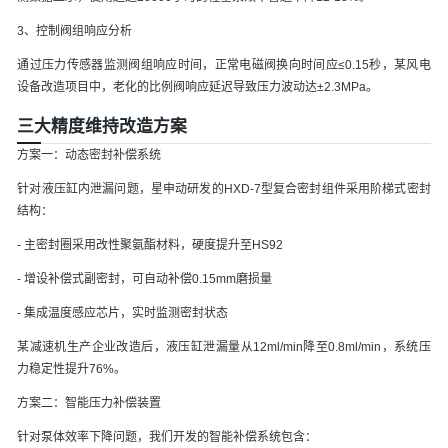
3、控制阀组响应分析
通过压力传感器监测阀组响应时间，正常电磁阀换向时间应≤0.15秒，某风电
设备改造项目中，老化的比例阀响应延迟导致压力波动达±2.3MPa。
三大精度维持改造方案
方案一：动态密封补偿系统
针对液压缸内泄漏问题，星申动研发的HXD-7型复合密封组件采用阶梯式密封
结构：
- 主密封圈采用改性聚氨酯材料，硬度提升至HS92
- 增设补偿式副密封，可自动补偿0.15mm磨损量
- 集成温度感应芯片，实时监测密封状态
某减速机生产企业改造后，液压缸泄漏量从12ml/min降至0.8ml/min，系统压
力稳定性提升76%。
方案二：智能压力补偿装置
针对泵体效率下降问题，我们开发的智能补偿系统包含：