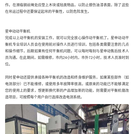
作。在濒临钢丝绳处应垫上木块或毡类物品，以防止擦伤油漆表面，除了这些
在吊运过程中还要保证起吊的平衡性，以防危险发生。
星申动动平衡机
完成以上动平衡机的安装工作，就可以完全放心操作动平衡机了。星申动动平
衡机专业培训人员会在使用前对操作人员进行培训，包括各类需要注意的几点
和操作细节，后期如果有任何平衡机问题，可以每时每刻与星申动售后技术人
员沟通。在此期间，如需维修，市内24小时内，市外72小时，技术人员准时到
位。
同时星申动还提供承接各种平衡机的改造和终身维护服务，如果某些部件（如
电测部分）已不能维修，或使用多年故障率很高，或原来的功能已不能够满足
您的使用上的要求，想更新换代新的产品增加新的功能，则需要对平衡机做改
造项目，可按照每个用户自行选择改造电测系统。