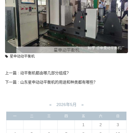
星申动动平衡机
上一篇 : 动平衡机都由哪几部分组成?
下一篇 : 山东星申动动平衡机的用途和种类都有哪些？
«
2026年5月
»
一
二
三
四
五
六
日
1
2
3