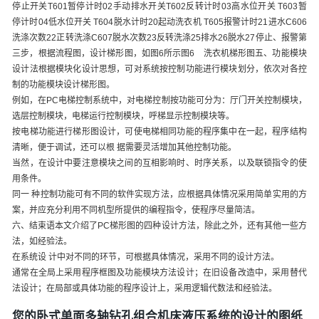
停止开关T601暂停计时02手动排水开关T602反转计时03高水位开关 T603暂
停计时04低水位开关 T604脱水计时20起动洗衣机 T605报警计时21进水C606
洗涤次数22正转洗涤C607脱水次数23反转洗涤25排水26脱水27停止、报警第
三步，根据流程图，设计梯形图，如图6所示图6 洗衣机梯形图五、功能模块
设计法根据模块化设计思想，可对系统按控制功能进行模块划分，依次对各控
制的功能模块设计梯形图。
例如，在PC电梯控制系统中，对电梯控制按功能可分为：厅门开关控制模块，
选层控制模块，电梯运行控制模块，呼梯显示控制模块等。
按电梯功能进行梯形图设计，可使电梯相同功能的程序集中在一起，程序结构
清晰，便于调试，还可以根 据需要灵活增加其他控制功能。
当然，在设计中要注意模块之间的互相影响时、时序关系，以及联锁指令的使
用条件。
同一 种控制功能可有不同的软件实现方法，应根据具体情况采用简单实用的方
案，并应充分利用不同机型所提供的编程指令，使程序尽量简洁。
六、结束语本文介绍了PC梯形图的四种设计方法，除此之外，还有其他一些方
法，如经验法。
在系统设 计中对不同的环节，可根据具体情况，采用不同的设计方法。
通常在全局上采用程序框图及功能模块方法设计；在旧设备改造中，采用替代
法设计；在局部或具体功能的程序设计上，采用逻辑代数法和经验法。
您的卧式单面多轴钻孔组合机床液压系统的设计的图纸