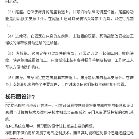
向运动。
（3）尾座。它位于床身的尾座轨道上，并可沿导轨纵向调整位置。尾座的功
能是用后顶尖支撑工件。在尾座上还可以安装钻头等加工刀具，以进行孔加
工。
（4）进给箱。它固定在床身的左前侧、主轴箱的底部。其功能是改变被加工
螺纹的螺距或机动进给的进给量。
（5）溜板箱。它固定在刀架部件的底部，可带动刀架一起做纵向、横向进
给、快速移动或螺纹加工。在溜板箱上装有各种操作手柄及按钮，工作时工人
可以方便地操作机床。
（6）床身。床身固定在左床腿和右床腿上。床身是机床的基本支撑件。在床
身上安装着机床的各个主要部件，工作时床身使它们保持准确的相对位置。
梯形图设计?
PC梯形图的四种设计方法一、引言可编程控制器是将继电器控制的概念和设计
思想与计算机技术及微电子技术相结合而形成的 专门从事逻辑控制的微机系
统。
在PC系统应用中，梯形图的设计往往是最主要的问题。
梯形图不但沿用和发展了电气控制技术，而且其功能和控制指令已远远超过电