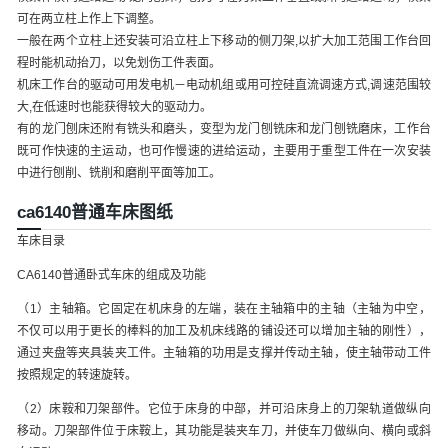
可在两立柱上作上下调整。
一般在两个立柱上还安装可沿立柱上下移动的侧刀架,以扩大加工范围工作台回
程时能机动抬刀，以免划伤工件表面。
机床工作台的驱动可用发电机－电动机组或用可控硅直流调速方式,调速范围较
大,在低速时也能获得较大的驱动力。
有的龙门刨床还附有铣头和磨头，变型为龙门刨铣床和龙门刨铣磨床，工作台
既可作快速的主运动，也可作慢速的进给运动，主要用于重型工件在一次安装
中进行刨削、铣削和磨削平面等加工。
ca6140普通车床图纸
车床目录
CA6140普通卧式车床的组成及功能
（1）主轴箱。它固定在机床身的左端，装在主轴箱中的主轴（主轴为中空，
不仅可以用于更长的棒料的加工及机床线路的铺设还可以增加主轴的刚性），
通过夹盘等夹具装夹工件。主轴箱的功用是支撑并传动主轴，使主轴带动工件
按照规定的转速旋转。
（2）床鞍和刀架部件。它位于床身的中部，并可沿床身上的刀架轨道做纵向
移动。刀架部件位于床鞍上，其功能是装夹车刀，并使车刀做纵向、横向或斜