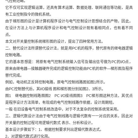
气控制范畴。
它不仅可实现逻辑运算，还具有算术运算、数据处理、联网通信等功能，是具
有工业控制指令的微机系统。
由于梯形图的设计是计算机程序设计与电气控制设计思想结合的产物，因此，
在设计方法上与计算机程序设计和电气控制设计既有着相同点，也有着不同
点。
本文对开关量控制系统梯形图的设计，提出了四种常用方法。
二、替代设计法所谓替代设计法，就是用PC机的程序，替代原有的继电器逻辑
控制电路。
它的基本思想是：将原有电气控制系统输入信号及输出信号做为PC的I/O点，
原来由继电器—接触器硬件完成的逻辑控制功能由PC机的软件—梯形图及程序
替代完成。
例如，电动机正反转控制电路，原电气控制线路图如图1所示。
由PC控制替代后，其I/O接线 图和梯形图分别如图2、3所示。
图1 继电器控制线路图图2 PC I/O接线图图3 PC梯形图这种方法，其优点
是程序设计方法简单，有现成的电气控制线路作依据，设计周期短。
一般 在旧设备电气控制系统改造中，对于不太复杂的控制系统常采用。
三、逻辑代数设计法由于电气控制线路与逻辑代数有一一对应的关系，因此对
开关量的控制过程可用逻辑代数式 表示、分析和设计。
基本设计步骤如下：1、根据控制要求列出逻辑代数表达式。
2、对逻辑代数式进行化简。