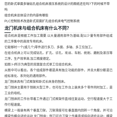
您的卧式单面多轴钻孔组合机床液压系统的设计的图纸还在吗?下的时候不带
吗
组合机床总体设计的内容有哪些
PLC控制技术改造卧式双面扩孔组合机床电气控制系统
龙门机床与组合机床有什么不同？
组合机床是根据工件加工需要.以大量通用部件为基础.配以少量专用部件组成
的工序集中的高效专用机床。
它能够时一个(或几个)零件进行多刀、多面、多轴、多工位加工。
在组合机床上可以完成钻孔、扩孔、诊孔、攻丝、车削、统削、磨削及滚压等
工序，生产效率高.加工精度德定。
如图卜I所示为典型的双面复合式单工位组合机床。
从图中可以看出，各个组成部件都是具有独立功能的部件，并且大都分都是已
经标准化、系列化的通用部件。
龙门刨床具有门式框架和卧式长床身的刨床。
龙门刨床主要用于刨削大型工件，也可在工作台上装夹多个零件同时加工，是
工业的母机。
龙门刨床的工作台带着工件通过门式框架作直线往复运动，空行程速度大于工
作行程速度。
横梁上一般装有两个垂直刀架，刀架滑座可在垂直面内回转一个角度，并可沿
横梁作横向进给运动 龙门刨床；刨刀可在刀架上作垂直或斜向进给运动；横梁