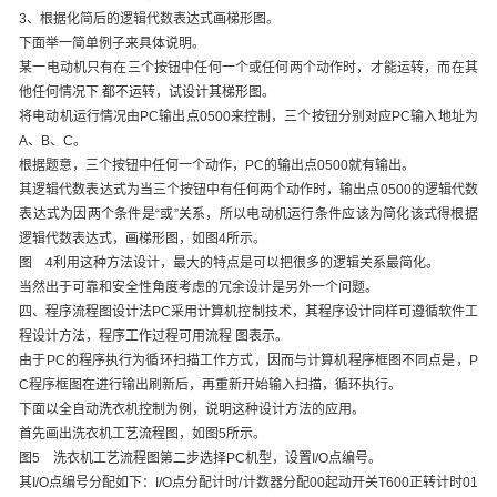
3、根据化简后的逻辑代数表达式画梯形图。
下面举一简单例子来具体说明。
某一电动机只有在三个按钮中任何一个或任何两个动作时，才能运转，而在其
他任何情况下 都不运转，试设计其梯形图。
将电动机运行情况由PC输出点0500来控制，三个按钮分别对应PC输入地址为
A、B、C。
根据题意，三个按钮中任何一个动作，PC的输出点0500就有输出。
其逻辑代数表达式为当三个按钮中有任何两个动作时，输出点0500的逻辑代数
表达式为因两个条件是“或”关系，所以电动机运行条件应该为简化该式得根据
逻辑代数表达式，画梯形图，如图4所示。
图 4利用这种方法设计，最大的特点是可以把很多的逻辑关系最简化。
当然出于可靠和安全性角度考虑的冗余设计是另外一个问题。
四、程序流程图设计法PC采用计算机控制技术，其程序设计同样可遵循软件工
程设计方法，程序工作过程可用流程 图表示。
由于PC的程序执行为循环扫描工作方式，因而与计算机程序框图不同点是，P
C程序框图在进行输出刷新后，再重新开始输入扫描，循环执行。
下面以全自动洗衣机控制为例，说明这种设计方法的应用。
首先画出洗衣机工艺流程图，如图5所示。
图5 洗衣机工艺流程图第二步选择PC机型，设置I/O点编号。
其I/O点编号分配如下：I/O点分配计时/计数器分配00起动开关T600正转计时01