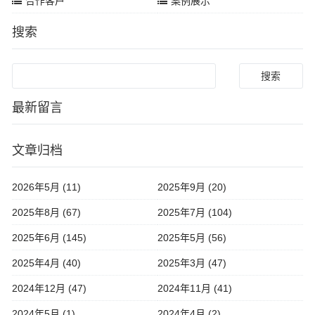
合作客户
案例展示
搜索
Search
最新留言
文章归档
2026年5月 (11)
2025年9月 (20)
2025年8月 (67)
2025年7月 (104)
2025年6月 (145)
2025年5月 (56)
2025年4月 (40)
2025年3月 (47)
2024年12月 (47)
2024年11月 (41)
2024年5月 (1)
2024年4月 (2)