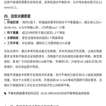
这类平衡通常需要在现场完成，采用低速动平衡技术，允许残余振动值可达10
mm/s以上。
四、选型关键要素
1.
转速因素
：相同G值下，转速越高要求的残余不平衡量越小。建议按公式e=
9549×G/n（e为许用偏心距，n为转速rpm）计算
2.
转子重量
：超过5吨的转子建议放宽1-2个等级
3.
支撑刚度
：柔性支撑系统应提高1个精度等级
4.
工作环境
：存在腐蚀、磨损的工况需预留20%余量
实际应用中，建议参考同类设备历史数据，同时考虑经济性因素。过高的精度
要求会导致平衡成本呈指数增长，而精度不足则会缩短设备维护周期。典型案
例如：某电厂引风机原采用G16级平衡，年维修3次；升级至G6.3级后实现2年
免维护，综合效益提升明显。
随着传感器技术和数字处理技术的发展，现代平衡机已能实现G0.1级超高精度
测量。但对于大多数工业应用，合理选择G6.3-G40等级范围即可满足需求，关
键在于根据具体工况在安全性和经济性之间取得平衡。
平衡机精度要求如何设定
从G0.4到G4000的动平衡等级选择指南