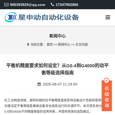
906393929@qq.com
17347902866
新闻中心
当前位置：
首页
>>
新闻中心
>>
正文内容
平衡机精度要求如何设定？从G0.4到G4000的动平
衡等级选择指南
2025-08-07 11:19:50
在工业制造领域，旋转机械的动平衡精度直接影响设备运行性能和使用寿命。
合理设定平衡等级是确保设备安全高效运行的关键环节。本文将系统分析从G
0.4到G4000不同精度等级的适用场景，并提供具体的选型建议。