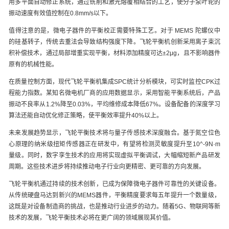
用多平面自动修正系统，通过铣削和激光熔覆相结合的工艺，使分子泵叶轮的
振动速度有效值控制在0.8mm/s以下。
值得注意的是，微电子器件的平衡校正需要特殊工艺。对于 MEMS 陀螺仪中
的硅基转子，传统去重法会导致结构强度下降。飞轮平衡机创新采用离子束沉
积补偿技术，通过局部增重实现平衡，材料添加精度可达±2μg，且不影响器件
原有的机械性能。
在质量控制方面，现代飞轮平衡机集成SPC统计分析模块，可实时监控CPK过
程能力指数。某知名微电机厂商的应用数据显示，采用智能平衡系统后，产品
振动不良率从1.2%降至0.03%，平均维修成本降低67%。设备配备的深度学习
算法还能自动优化修正策略，使平衡效率提升40%以上。
未来发展趋势显示，飞轮平衡技术将与量子传感技术深度融合。基于氮空位色
心原理的纳米级扭矩传感器正在研发中，有望将检测灵敏度提升至10^-9N·m
量级。同时，数字孪生技术的应用将实现虚拟平衡调试，大幅缩短新产品研发
周期。这些技术进步将持续推动电子行业向更精密、更可靠的方向发展。
飞轮平衡机通过持续的技术创新，已成为保障微电子器件可靠性的关键设备。
从传统硬盘马达到新兴的MEMS器件，平衡精度要求每五年提升一个数量级，
这既是对设备制造商的挑战，也是推动行业进步的动力。随着5G、物联网等新
技术的发展，飞轮平衡技术必将在更广阔的领域展现其价值。