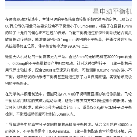
在硬盘驱动器制造中，主轴马达的平衡精度直接影响数据读写稳定性。现代72
00转/分钟的硬盘马达要求残余不平衡量小于0.3mg·mm，相当于在直径10mm
的转子上允许的偏心距不超过30微米。飞轮平衡机通过相位检测系统配合高灵
敏度振动传感器，能准确识别出0.1mg·mm级别的不平衡量，并通过激光打标
系统指导修正位置，使平衡合格率达到99.97%以上。
微型无人机马达的平衡需求更为严苛。直径8mm的无刷电机在30000rpm转速
下，0.05mg的不平衡量就会产生明显振动。针对这种微型转子，飞轮平衡机采
用气浮主轴技术，配合200kHz高速采样系统，可检测到0.01mg·mm的微小不
平衡。最新研发的纳米级平衡机甚至能通过原子力显微镜原理，实现纳米克级
别的平衡修正。
在光学防抖模组制造中，音圈马达(VCM)的平衡精度直接影响成像质量。飞轮
平衡机采用非接触式磁力驱动系统，避免传统夹持方式对微型部件的损伤。通
过频闪测相技术，能在0.5秒内完成直径5mm、重量仅0.8g的VCM转子动平衡
检测，平衡后振动幅度可控制在50nm以内。
半导体设备中的真空分子泵同样依赖高精度平衡技术。钛合金叶轮在40000rp
m转速下，不平衡量需小于0.4G·mm/kg。飞轮平衡机配备真空舱模拟环境，采